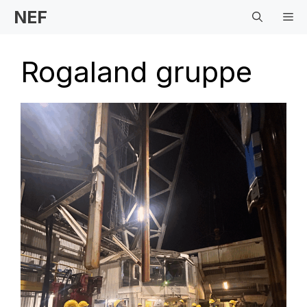
Hopp
NEF
Me
til
innhold
Rogaland gruppe