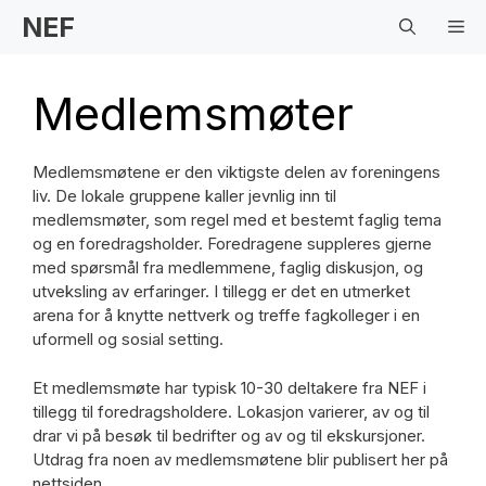
Hopp
NEF
Me
til
innhold
Medlemsmøter
Medlemsmøtene er den viktigste delen av foreningens
liv. De lokale gruppene kaller jevnlig inn til
medlemsmøter, som regel med et bestemt faglig tema
og en foredragsholder. Foredragene suppleres gjerne
med spørsmål fra medlemmene, faglig diskusjon, og
utveksling av erfaringer. I tillegg er det en utmerket
arena for å knytte nettverk og treffe fagkolleger i en
uformell og sosial setting.
Et medlemsmøte har typisk 10-30 deltakere fra NEF i
tillegg til foredragsholdere. Lokasjon varierer, av og til
drar vi på besøk til bedrifter og av og til ekskursjoner.
Utdrag fra noen av medlemsmøtene blir publisert her på
nettsiden.