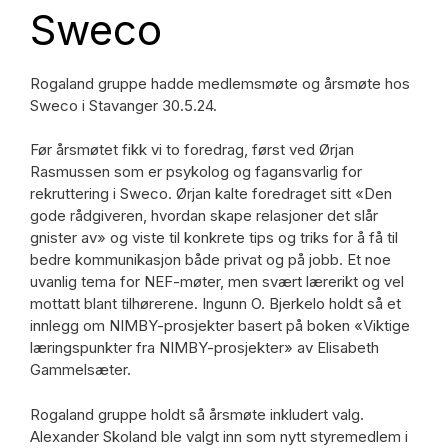
Sweco
Rogaland gruppe hadde medlemsmøte og årsmøte hos
Sweco i Stavanger 30.5.24.
Før årsmøtet fikk vi to foredrag, først ved Ørjan
Rasmussen som er psykolog og fagansvarlig for
rekruttering i Sweco. Ørjan kalte foredraget sitt «Den
gode rådgiveren, hvordan skape relasjoner det slår
gnister av» og viste til konkrete tips og triks for å få til
bedre kommunikasjon både privat og på jobb. Et noe
uvanlig tema for NEF-møter, men svært lærerikt og vel
mottatt blant tilhørerene. Ingunn O. Bjerkelo holdt så et
innlegg om NIMBY-prosjekter basert på boken «Viktige
læringspunkter fra NIMBY-prosjekter» av Elisabeth
Gammelsæter.
Rogaland gruppe holdt så årsmøte inkludert valg.
Alexander Skoland ble valgt inn som nytt styremedlem i