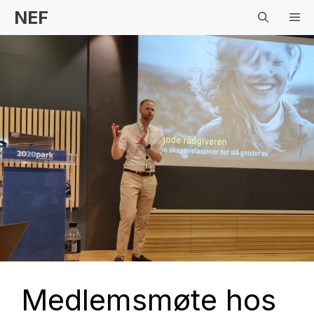
Hopp
NEF
Me
til
innhold
Medlemsmøte hos