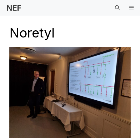
Hopp
NEF
Me
til
innhold
Noretyl