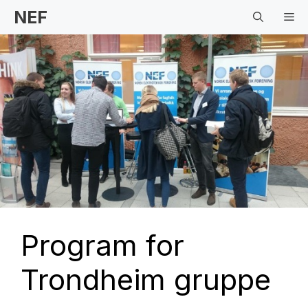
Hopp
NEF
Me
til
innhold
Program for
Trondheim gruppe