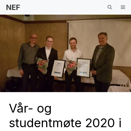
Hopp
NEF
Me
til
innhold
Vår- og
studentmøte 2020 i