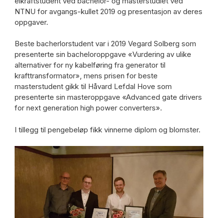
elkraftstudent ved bachelor- og masterstudiet ved
NTNU for avgangs-kullet 2019 og presentasjon av deres
oppgaver.
Beste bacherlorstudent var i 2019 Vegard Solberg som
presenterte sin bacheloroppgave «Vurdering av ulike
alternativer for ny kabelføring fra generator til
krafttransformator», mens prisen for beste
masterstudent gikk til Håvard Lefdal Hove som
presenterte sin masteroppgave «Advanced gate drivers
for next generation high power converters».
I tillegg til pengebeløp fikk vinnerne diplom og blomster.