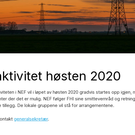
ktivitet høsten 2020
viteten i NEF vil i løpet av høsten 2020 gradvis startes opp igjen
r der det er mulig. NEF følger FHI sine smittevernråd og retning
e tillegg. De lokale gruppene vil stå for arrangementene.
kontakt
generalsekretær
.