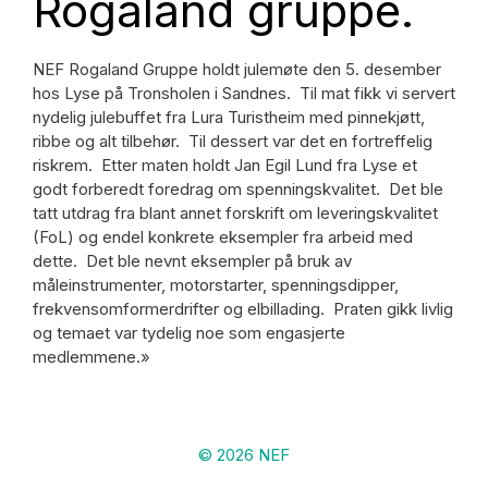
Rogaland gruppe.
NEF Rogaland Gruppe holdt julemøte den 5. desember
hos Lyse på Tronsholen i Sandnes. Til mat fikk vi servert
nydelig julebuffet fra Lura Turistheim med pinnekjøtt,
ribbe og alt tilbehør. Til dessert var det en fortreffelig
riskrem. Etter maten holdt Jan Egil Lund fra Lyse et
godt forberedt foredrag om spenningskvalitet. Det ble
tatt utdrag fra blant annet forskrift om leveringskvalitet
(FoL) og endel konkrete eksempler fra arbeid med
dette. Det ble nevnt eksempler på bruk av
måleinstrumenter, motorstarter, spenningsdipper,
frekvensomformerdrifter og elbillading. Praten gikk livlig
og temaet var tydelig noe som engasjerte
medlemmene.»
© 2026 NEF