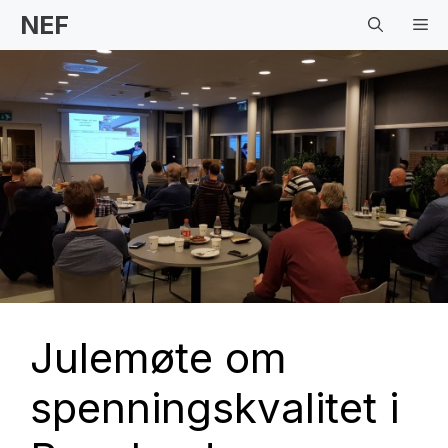
Hopp
NEF
Me
til
innhold
Julemøte om
spenningskvalitet i